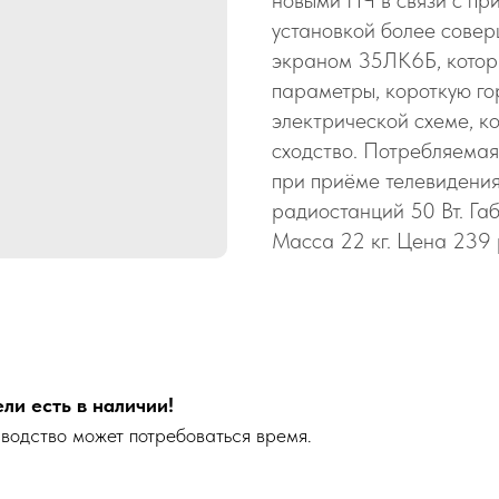
новыми ПЧ в связи с п
установкой более сове
экраном 35ЛК6Б, котор
параметры, короткую го
электрической схеме, к
сходство. Потребляемая 
при приёме телевидения
радиостанций 50 Вт. Га
Масса 22 кг. Цена 239 
ли есть в наличии!
зводство может потребоваться время.