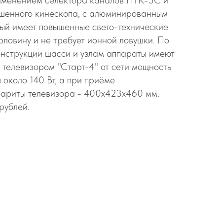
рименением селектора каналов ПТК-5С и
ршенного кинескопа, с алюминированным
ый имеет повышенные свето-технические
рловину и не требует ионной ловушки. По
онструкции шасси и узлам аппараты имеют
телевизором ''Старт-4'' от сети мощность
 около 140 Вт, а при приёме
бариты телевизора - 400х423х460 мм.
рублей.